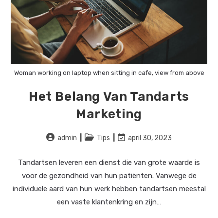
Woman working on laptop when sitting in cafe, view from above
Het Belang Van Tandarts
Marketing
Bericht
Berichtcategorie:
Laatste
admin
Tips
april 30, 2023
auteur:
wijziging
in
Tandartsen leveren een dienst die van grote waarde is
bericht:
voor de gezondheid van hun patiënten. Vanwege de
individuele aard van hun werk hebben tandartsen meestal
een vaste klantenkring en zijn…