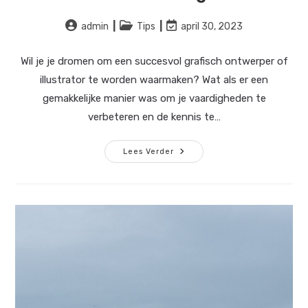
Bericht
Berichtcategorie:
Laatste
admin
Tips
april 30, 2023
auteur:
wijziging
in
Wil je je dromen om een succesvol grafisch ontwerper of
bericht:
illustrator te worden waarmaken? Wat als er een
gemakkelijke manier was om je vaardigheden te
verbeteren en de kennis te…
Waarom
Lees Verder
Een
Cursus
Illustrator
Volgen?