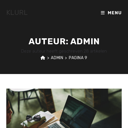
Ga
naar
KLURL
MENU
inhoud
AUTEUR:
ADMIN
Deze auteur heeft geschreven 28 artikelen
>
ADMIN
>
PAGINA 9