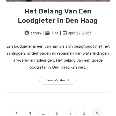
Het Belang Van Een
Loodgieter In Den Haag
Bericht
Berichtcategorie:
Laatste
admin
Tips
april 22, 2023
auteur:
wijziging
in
Een loodgieter is een vakman die zich bezighoudt met het
bericht:
aanleggen, onderhouden en repareren van waterleidingen,
afvoeren en rioleringen. Het belang van een goede
loodgieter in Den Haag kan niet…
Het
Lees Verder
Belang
Van
Een
Loodgieter
In
Den
Haag
1
…
6
7
8
9
Naar vorige pagina