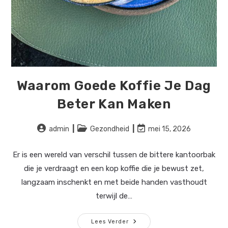
Waarom Goede Koffie Je Dag
Beter Kan Maken
Bericht
Berichtcategorie:
Laatste
admin
Gezondheid
mei 15, 2026
auteur:
wijziging
in
Er is een wereld van verschil tussen de bittere kantoorbak
bericht:
die je verdraagt en een kop koffie die je bewust zet,
langzaam inschenkt en met beide handen vasthoudt
terwijl de…
Waarom
Lees Verder