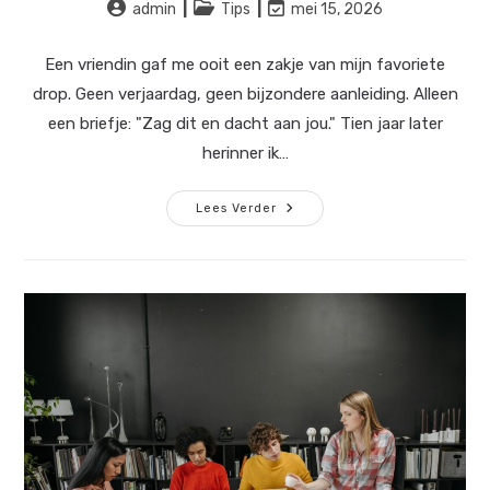
Bericht
Berichtcategorie:
Laatste
admin
Tips
mei 15, 2026
auteur:
wijziging
in
Een vriendin gaf me ooit een zakje van mijn favoriete
bericht:
drop. Geen verjaardag, geen bijzondere aanleiding. Alleen
een briefje: "Zag dit en dacht aan jou." Tien jaar later
herinner ik…
Waarom
Lees Verder
Kleine
Cadeaus
Vaak
Het
Meeste
Doen