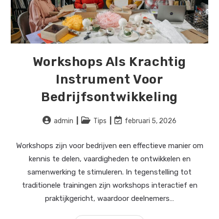
Workshops Als Krachtig
Instrument Voor
Bedrijfsontwikkeling
Bericht
Berichtcategorie:
Laatste
admin
Tips
februari 5, 2026
auteur:
wijziging
in
Workshops zijn voor bedrijven een effectieve manier om
bericht:
kennis te delen, vaardigheden te ontwikkelen en
samenwerking te stimuleren. In tegenstelling tot
traditionele trainingen zijn workshops interactief en
praktijkgericht, waardoor deelnemers…