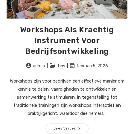
Workshops Als Krachtig
Instrument Voor
Bedrijfsontwikkeling
Bericht
Berichtcategorie:
Laatste
admin
Tips
februari 5, 2026
auteur:
wijziging
in
Workshops zijn voor bedrijven een effectieve manier om
bericht:
kennis te delen, vaardigheden te ontwikkelen en
samenwerking te stimuleren. In tegenstelling tot
traditionele trainingen zijn workshops interactief en
praktijkgericht, waardoor deelnemers…
Workshops
Lees Verder
Als