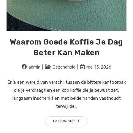
Waarom Goede Koffie Je Dag
Beter Kan Maken
Bericht
Berichtcategorie:
Laatste
admin
Gezondheid
mei 15, 2026
auteur:
wijziging
in
Er is een wereld van verschil tussen de bittere kantoorbak
bericht:
die je verdraagt en een kop koffie die je bewust zet,
langzaam inschenkt en met beide handen vasthoudt
terwijl de…
Waarom
Lees Verder
Goede
Koffie