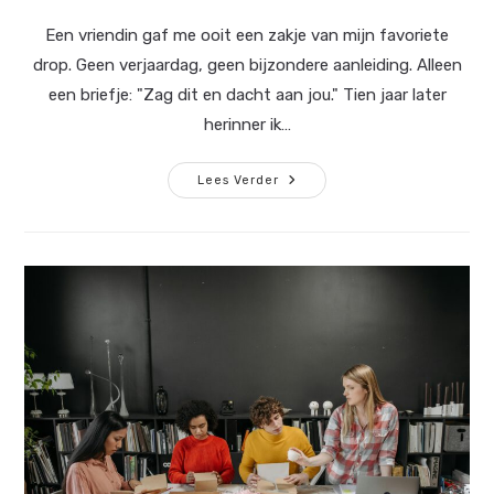
auteur:
wijziging
in
Een vriendin gaf me ooit een zakje van mijn favoriete
bericht:
drop. Geen verjaardag, geen bijzondere aanleiding. Alleen
een briefje: "Zag dit en dacht aan jou." Tien jaar later
herinner ik…
Waarom
Lees Verder
Kleine
Cadeaus
Vaak
Het
Meeste
Doen