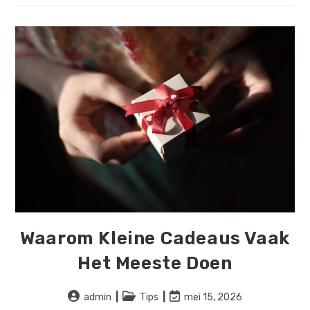
Je
Dag
Beter
Kan
Maken
Waarom Kleine Cadeaus Vaak
Het Meeste Doen
Bericht
Berichtcategorie:
Laatste
admin
Tips
mei 15, 2026