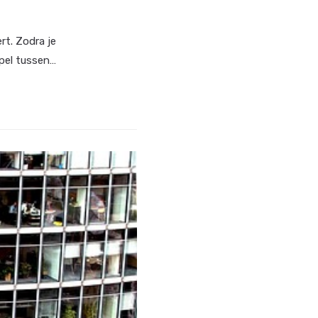
rt. Zodra je
pel tussen…