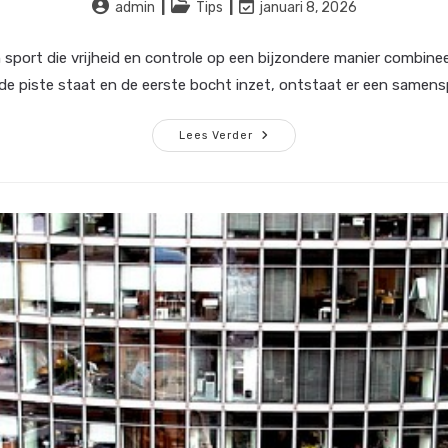
Bericht
Berichtcategorie:
Laatste
admin
Tips
januari 8, 2026
auteur:
wijziging
in
n sport die vrijheid en controle op een bijzondere manier combinee
bericht:
de piste staat en de eerste bocht inzet, ontstaat er een samens
Skiën:
Lees Verder
Vrijheid,
Controle
En
Plezier
In
De
Bergen