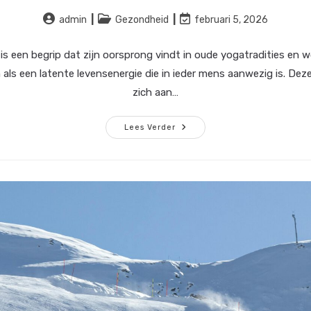
Bericht
Berichtcategorie:
Laatste
admin
Gezondheid
februari 5, 2026
auteur:
wijziging
in
 is een begrip dat zijn oorsprong vindt in oude yogatradities en 
bericht:
ls een latente levensenergie die in ieder mens aanwezig is. Dez
zich aan…
Ontdek
Lees Verder
De
Voordelen
Van
Yoga/kundalini?