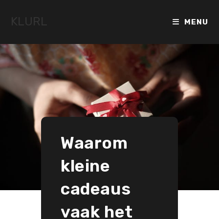
Ga
naar
KLURL
MENU
inhoud
Waarom
kleine
cadeaus
vaak het