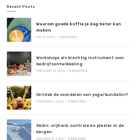
Recent Posts
Waarom goede koffie je dag beter kan
maken
MEI 15, 2026
/
0 REACTIES
Workshops als krachtig instrument voor
bedrijfsontwikkeling
FEBRUARI 19, 2026
/
0 REACTIES
Ontdek de voordelen van yoga/kundalini?
FEBRUARI 5, 2026
/
0 REACTIES
Skiën: vrijheid, controle en plezier in de
bergen
JANUARI 12, 2026
/
0 REACTIES