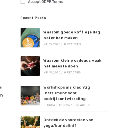
Accept GDPR Terms
Recent Posts
Waarom goede koffie je dag
beter kan maken
MEI 15, 2026
/
0 REACTIES
Waarom kleine cadeaus vaak
het meeste doen
MEI 15, 2026
/
0 REACTIES
e
Workshops als krachtig
instrument voor
an
bedrijfsontwikkeling
FEBRUARI 19, 2026
/
0 REACTIES
Ontdek de voordelen van
yoga/kundalini?