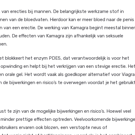
 van erecties bij mannen. De belangrijkste werkzame stof in
annen van de bloedvaten. Hierdoor kan er meer bloed naar de penis
en van een erectie. De werking van Kamagra begint meestal binne
den. De effecten van Kamagra zijn afhankelijk van seksuele
ben.
et blokkeert het enzym PDE5, dat verantwoordelijk is voor het
 opwinding en helpt bij het verkrijgen van een stevige erectie. He
 en orale gel. Het wordt vaak als goedkoper alternatief voor Viagra
m de bijwerkingen en risico’s te overwegen voordat je het gebruikt
st te zijn van de mogelijke bijwerkingen en risico’s. Hoewel veel
k minder prettige effecten optreden. Veelvoorkomende bijwerking
gebruikers ervaren ook blozen, een verstopte neus of