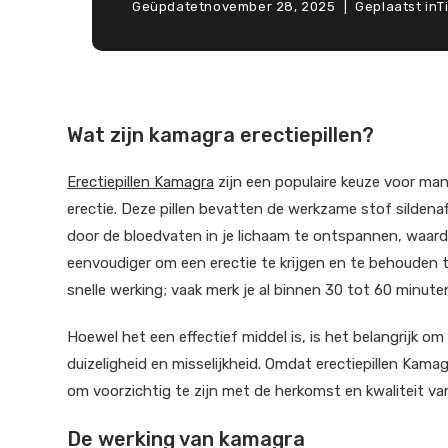
Geüpdatet
november 28, 2025
Geplaatst in
T
Wat zijn kamagra erectiepillen?
Erectiepillen Kamagra
zijn een populaire keuze voor ma
erectie. Deze pillen bevatten de werkzame stof sildenafil
door de bloedvaten in je lichaam te ontspannen, waard
eenvoudiger om een erectie te krijgen en te behouden 
snelle werking; vaak merk je al binnen 30 tot 60 minut
Hoewel het een effectief middel is, is het belangrijk o
duizeligheid en misselijkheid. Omdat erectiepillen Kama
om voorzichtig te zijn met de herkomst en kwaliteit va
De werking van kamagra