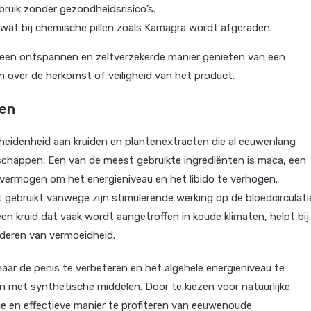
ebruik zonder gezondheidsrisico’s.
wat bij chemische pillen zoals Kamagra wordt afgeraden.
 op een ontspannen en zelfverzekerde manier genieten van een
n over de herkomst of veiligheid van het product.
len
scheidenheid aan kruiden en plantenextracten die al eeuwenlang
happen. Een van de meest gebruikte ingrediënten is maca, een
 vermogen om het energieniveau en het libido te verhogen.
t gebruikt vanwege zijn stimulerende werking op de bloedcirculati
en kruid dat vaak wordt aangetroffen in koude klimaten, helpt bij
nderen van vermoeidheid.
ar de penis te verbeteren en het algehele energieniveau te
n met synthetische middelen. Door te kiezen voor natuurlijke
lige en effectieve manier te profiteren van eeuwenoude