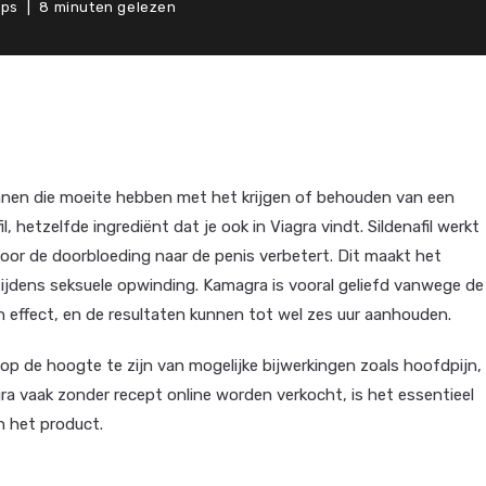
ips
8 minuten gelezen
nnen die moeite hebben met het krijgen of behouden van een
, hetzelfde ingrediënt dat je ook in Viagra vindt. Sildenafil werkt
oor de doorbloeding naar de penis verbetert. Dit maakt het
tijdens seksuele opwinding. Kamagra is vooral geliefd vanwege de
en effect, en de resultaten kunnen tot wel zes uur aanhouden.
m op de hoogte te zijn van mogelijke bijwerkingen zoals hoofdpijn,
gra vaak zonder recept online worden verkocht, is het essentieel
n het product.