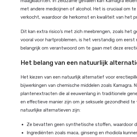
maagklachten. In zeldzame gevallen kan Kamagra leiden 
met andere medicijnen of alcohol. Het is cruciaal om 
verkocht, waardoor de herkomst en kwaliteit van het pro
Dit kan extra risico’s met zich meebrengen, zoals het ge
vooral voor hartproblemen, is het verstandig om eerst
belangrijk om verantwoord om te gaan met deze erect
Het belang van een natuurlijk alternati
Het kiezen van een natuurlijk alternatief voor erectiepil
bijwerkingen van chemische middelen zoals Kamagra. Nat
plantenextracten die al eeuwenlang in traditionele ge
en effectieve manier zijn om je seksuele gezondheid t
natuurlijke alternatieven zijn:
Ze bevatten geen synthetische stoffen, waardoor de 
Ingrediënten zoals maca, ginseng en rhodiola kunnen