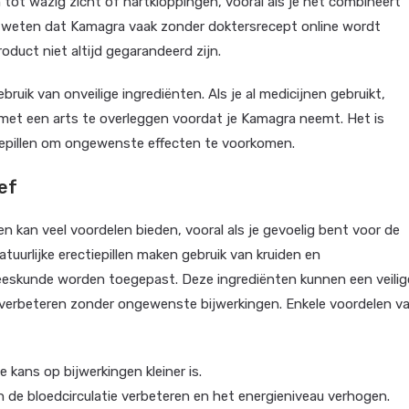
tot wazig zicht of hartkloppingen, vooral als je het combineert
te weten dat Kamagra vaak zonder doktersrecept online wordt
duct niet altijd gegarandeerd zijn.
bruik van onveilige ingrediënten. Als je al medicijnen gebruikt,
 met een arts te overleggen voordat je Kamagra neemt. Het is
iepillen om ongewenste effecten te voorkomen.
ef
len kan veel voordelen bieden, vooral als je gevoelig bent voor de
uurlijke erectiepillen maken gebruik van kruiden en
neeskunde worden toegepast. Deze ingrediënten kunnen een veilig
e verbeteren zonder ongewenste bijwerkingen. Enkele voordelen v
kans op bijwerkingen kleiner is.
 de bloedcirculatie verbeteren en het energieniveau verhogen.